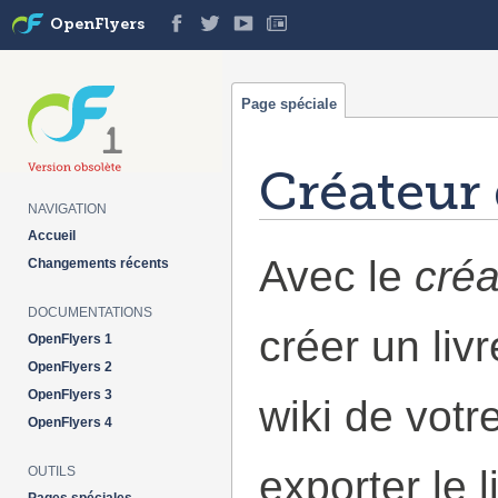
OpenFlyers
Page spéciale
Créateur 
NAVIGATION
Aller à :
navigation
,
rechercher
Accueil
Avec le
créa
Changements récents
DOCUMENTATIONS
créer un liv
OpenFlyers 1
OpenFlyers 2
OpenFlyers 3
wiki de votr
OpenFlyers 4
exporter le 
OUTILS